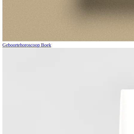
Geboortehoroscoop Boek