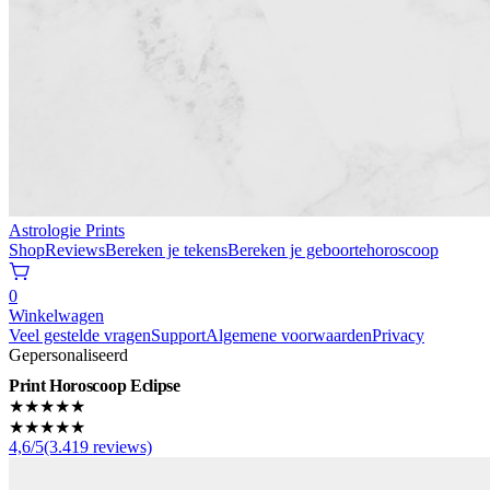
Astrologie Prints
Shop
Reviews
Bereken je tekens
Bereken je geboortehoroscoop
0
Winkelwagen
Veel gestelde vragen
Support
Algemene voorwaarden
Privacy
Gepersonaliseerd
Print Horoscoop Eclipse
★★★★★
★★★★★
4,6/5(3.419 reviews)