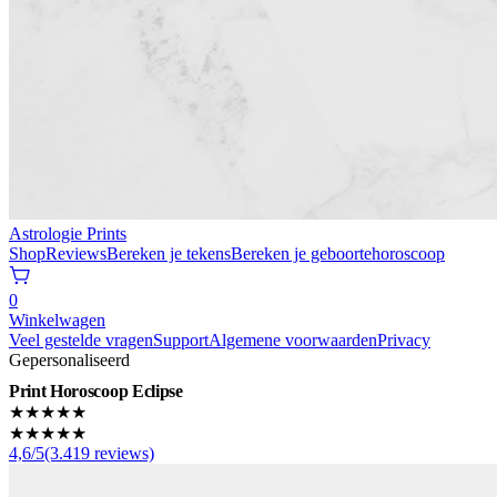
Astrologie Prints
Shop
Reviews
Bereken je tekens
Bereken je geboortehoroscoop
0
Winkelwagen
Veel gestelde vragen
Support
Algemene voorwaarden
Privacy
Gepersonaliseerd
Print Horoscoop Eclipse
★★★★★
★★★★★
4,6/5(3.419 reviews)