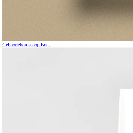
Geboortehoroscoop Boek