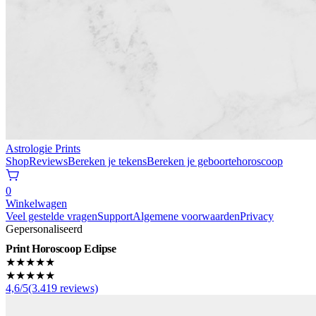
Astrologie Prints
Shop
Reviews
Bereken je tekens
Bereken je geboortehoroscoop
0
Winkelwagen
Veel gestelde vragen
Support
Algemene voorwaarden
Privacy
Gepersonaliseerd
Print Horoscoop Eclipse
★★★★★
★★★★★
4,6/5(3.419 reviews)