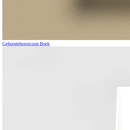
Geboortehoroscoop Boek