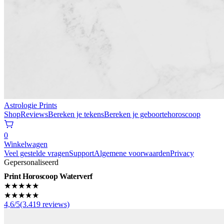
Astrologie Prints
Shop
Reviews
Bereken je tekens
Bereken je geboortehoroscoop
0
Winkelwagen
Veel gestelde vragen
Support
Algemene voorwaarden
Privacy
Gepersonaliseerd
Print Horoscoop Waterverf
★★★★★
★★★★★
4,6/5(3.419 reviews)