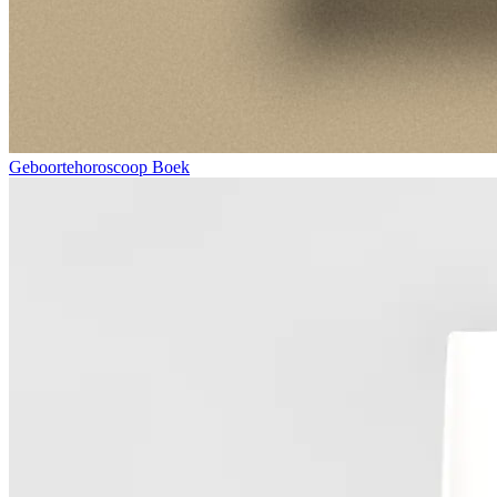
Geboortehoroscoop Boek