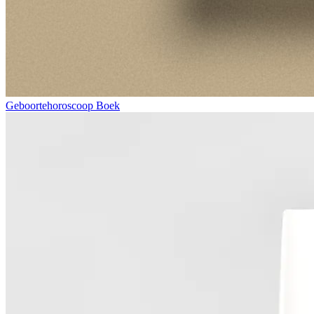
Geboortehoroscoop Boek