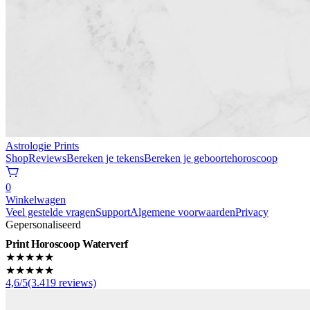
Astrologie Prints
Shop
Reviews
Bereken je tekens
Bereken je geboortehoroscoop
0
Winkelwagen
Veel gestelde vragen
Support
Algemene voorwaarden
Privacy
Gepersonaliseerd
Print Horoscoop Waterverf
★★★★★
★★★★★
4,6/5(3.419 reviews)