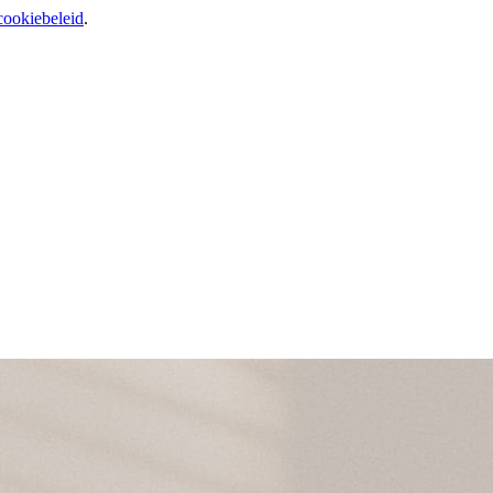
cookiebeleid
.