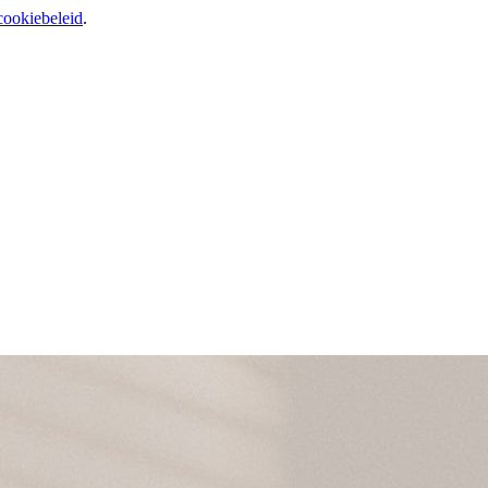
cookiebeleid
.