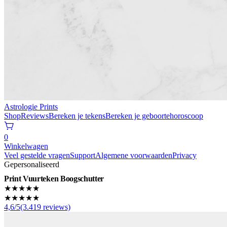
Astrologie Prints
Shop
Reviews
Bereken je tekens
Bereken je geboortehoroscoop
0
Winkelwagen
Veel gestelde vragen
Support
Algemene voorwaarden
Privacy
Gepersonaliseerd
Print Vuurteken Boogschutter
★★★★★
★★★★★
4,6/5(3.419 reviews)