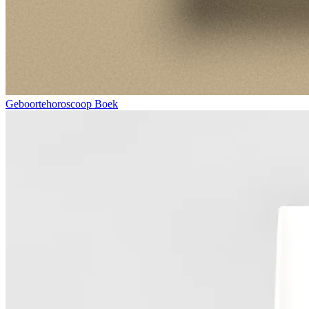
Geboortehoroscoop Boek