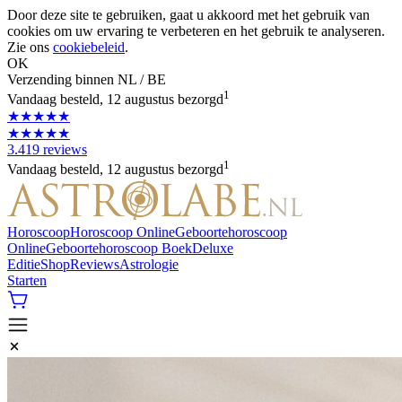
Door deze site te gebruiken, gaat u akkoord met het gebruik van
cookies om uw ervaring te verbeteren en het gebruik te analyseren.
Zie ons
cookiebeleid
.
OK
Verzending binnen NL / BE
1
Vandaag besteld, 12 augustus bezorgd
★★★★★
★★★★★
3.419 reviews
1
Vandaag besteld, 12 augustus bezorgd
Horoscoop
Horoscoop Online
Geboortehoroscoop
Online
Geboortehoroscoop Boek
Deluxe
Editie
Shop
Reviews
Astrologie
Starten