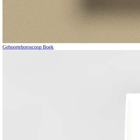
Geboortehoroscoop Boek