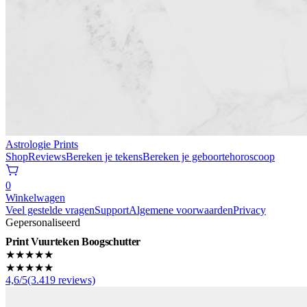
Astrologie Prints
Shop
Reviews
Bereken je tekens
Bereken je geboortehoroscoop
0
Winkelwagen
Veel gestelde vragen
Support
Algemene voorwaarden
Privacy
Gepersonaliseerd
Print Vuurteken Boogschutter
★★★★★
★★★★★
4,6/5(3.419 reviews)