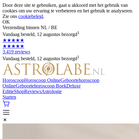
Door deze site te gebruiken, gaat u akkoord met het gebruik van
cookies om uw ervaring te verbeteren en het gebruik te analyseren.
Zie ons
cookiebeleid
.
OK
Verzending binnen NL / BE
1
Vandaag besteld, 12 augustus bezorgd
★★★★★
★★★★★
3.419 reviews
1
Vandaag besteld, 12 augustus bezorgd
Horoscoop
Horoscoop Online
Geboortehoroscoop
Online
Geboortehoroscoop Boek
Deluxe
Editie
Shop
Reviews
Astrologie
Starten