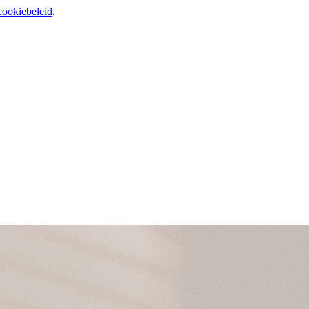
cookiebeleid
.